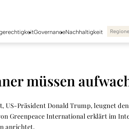
Region
erechtigkeit
Governance
Nachhaltigkeit
aner müssen aufwac
lt, US-Präsident Donald Trump, leugnet d
on Greenpeace International erklärt im Int
n anrichtet.