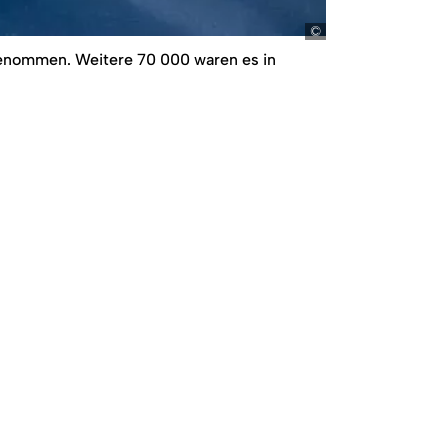
Roberts/picture-al
genommen. Weitere 70 000 waren es in