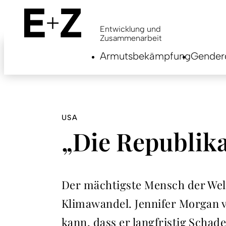
Skip
to
main
Entwicklung und
content
Zusammenarbeit
Armutsbekämpfung
Genderg
USA
„Die Republik
Der mächtigste Mensch der We
Klimawandel. Jennifer Morgan v
kann, dass er langfristig Schade