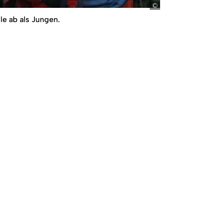
picture-alliance/
le ab als Jungen.