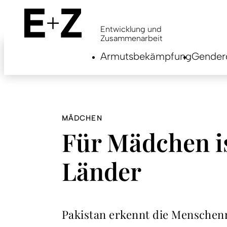
Skip
to
main
Entwicklung und
content
Zusammenarbeit
Armutsbekämpfung
Genderg
MÄDCHEN
Für Mädchen is
Länder
Pakistan erkennt die Menschenr