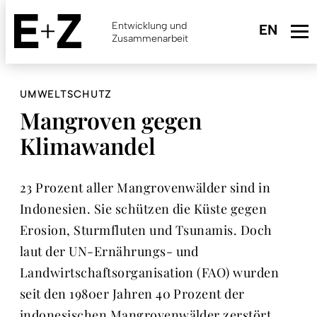
Skip
to
Entwicklung und
main
Zusammenarbeit
content
UMWELTSCHUTZ
Mangroven gegen
Klimawandel
23 Prozent aller Mangrovenwälder sind in
Indonesien. Sie schützen die Küste gegen
Erosion, Sturmfluten und Tsunamis. Doch
laut der UN-Ernährungs- und
Landwirtschaftsorganisation (FAO) wurden
seit den 1980er Jahren 40 Prozent der
indonesischen Mangrovenwälder zerstört.