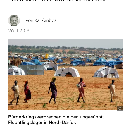
von
Kai Ambos
26.11.2013
Nabi
Bürgerkriegsver­brechen bleiben ­ungesühnt:
Flüchtlings­lager in Nord-Darfur.