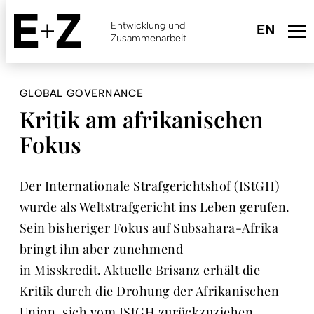
Skip
to
Entwicklung und
main
Zusammenarbeit
content
GLOBAL GOVERNANCE
Kritik am ­afrikanischen
Fokus
Der Internationale Strafgerichtshof (IStGH)
wurde als Weltstrafgericht ins Leben gerufen.
Sein bisheriger Fokus auf Subsahara-Afrika
bringt ihn aber zunehmend
in Misskredit. Aktuelle Brisanz erhält die
Kritik durch die Drohung der Afrika­nischen
Union, sich vom IStGH zurückzuziehen.