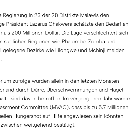
e Regierung in 23 der 28 Distrikte Malawis den
ge Präsident Lazarus Chakwera schätzte den Bedarf an
hr als 200 Millionen Dollar. Die Lage verschlechtert sich
en südlichen Regionen wie Phalombe, Zomba und
l gelegene Bezirke wie Lilongwe und Mchinji melden
.
rium zufolge wurden allein in den letzten Monaten
kerland durch Dürre, Überschwemmungen und Hagel
halte sind davon betroffen. Im vergangenen Jahr warnte
ssessment Committee (MVAC), dass bis zu 5,7 Millionen
llen Hungersnot auf Hilfe angewiesen sein könnten.
inzwischen weitgehend bestätigt.