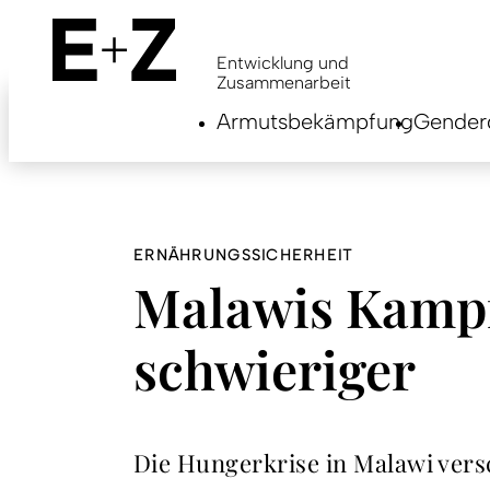
Skip
to
main
Entwicklung und
content
Zusammenarbeit
Armutsbekämpfung
Genderg
ERNÄHRUNGSSICHERHEIT
Malawis Kampf
schwieriger
Die Hungerkrise in Malawi versc