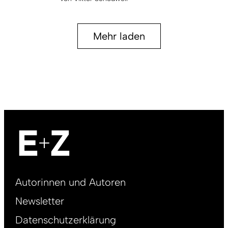
Mehr laden
Footer
Autorinnen und Autoren
right
Newsletter
DE
Datenschutzerklärung