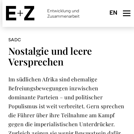
Skip
to
Entwicklung und
main
Zusammenarbeit
content
SADC
Nostalgie und leere
Versprechen
Im südlichen Afrika sind ehemalige
Befreiungsbewegungen inzwischen
dominante Parteien – und politischer
Populismus ist weit verbreitet. Gern sprechen
die Führer über ihre Teilnahme am Kampf
gegen die imperialistischen Unterdrücker.
Zugleich zeigen sie wenig Bewusstsein dafür,