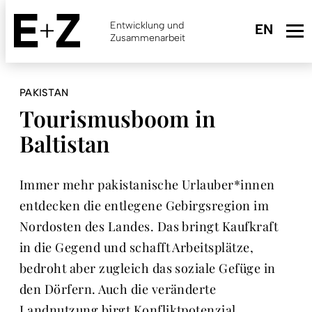
Skip
to
Entwicklung und
main
Zusammenarbeit
content
PAKISTAN
Tourismusboom in
Baltistan
Immer mehr pakistanische Urlauber*innen
entdecken die entlegene Gebirgsregion im
Nordosten des Landes. Das bringt Kaufkraft
in die Gegend und schafft Arbeitsplätze,
bedroht aber zugleich das soziale Gefüge in
den Dörfern. Auch die veränderte
Landnutzung birgt Konfliktpotenzial.