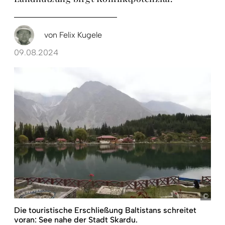
von
Felix Kugele
09.08.2024
pict
Die touristische Erschließung Baltistans schreitet
voran: See nahe der Stadt Skardu.