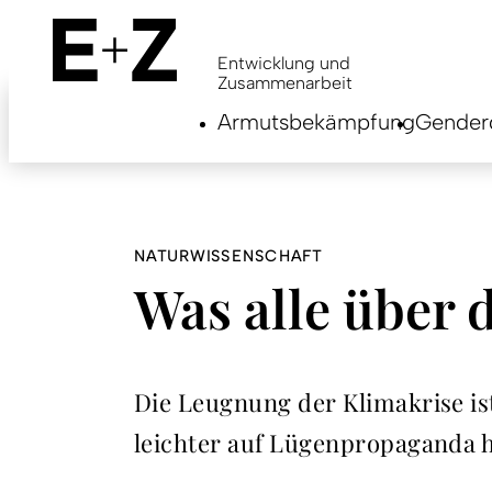
Skip
to
main
Entwicklung und
content
Zusammenarbeit
Armutsbekämpfung
Genderg
NATURWISSENSCHAFT
Was alle über 
Die Leugnung der Klimakrise ist
leichter auf Lügenpropaganda h