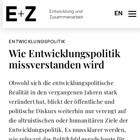
Skip
to
Entwicklung und
main
Zusammenarbeit
content
ENTWICKLUNGSPOLITIK
Wie Entwicklungspolitik
missverstanden wird
Obwohl sich die entwicklungspolitische
Realität in den vergangenen Jahren stark
verändert hat, blickt der öffentliche und
politische Diskurs weiterhin nur verengt auf
die altruistischen oder humanitären Ziele der
Entwicklungspolitik. Es muss klarer werden,
wie relevant das Politikfeld gerade heute für