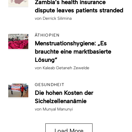
Zambia’s health insurance
dispute leaves patients stranded
von
Derrick Silimina
ÄTHIOPIEN
Menstruationshygiene: „Es
brauchte eine marktbasierte
Lösung“
von
Kaleab Getaneh Zewelde
GESUNDHEIT
Die hohen Kosten der
Sichelzellenanämie
von
Munyal Manunyi
Load More