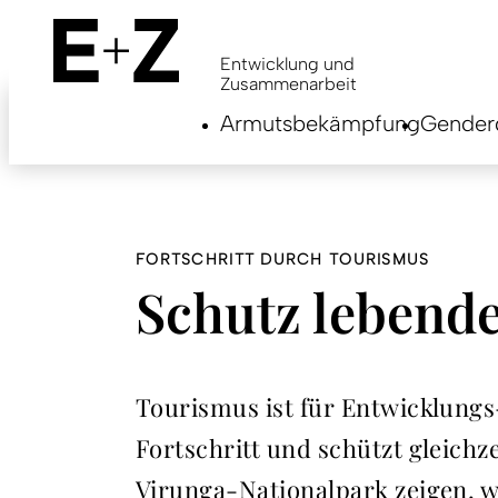
Skip
to
main
Entwicklung und
content
Zusammenarbeit
Armutsbekämpfung
Genderg
FORTSCHRITT DURCH TOURISMUS
Schutz lebende
Tourismus ist für Entwicklungs
Fortschritt und schützt gleich
Virunga-Nationalpark zeigen, w