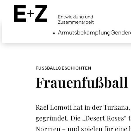
Skip
to
main
Entwicklung und
content
Zusammenarbeit
Armutsbekämpfung
Genderg
FUSSBALLGESCHICHTEN
Frauenfußball 
Rael Lomoti hat in der Turkana
gegründet. Die „Desert Roses“ 
Normen – und spielen für eine 