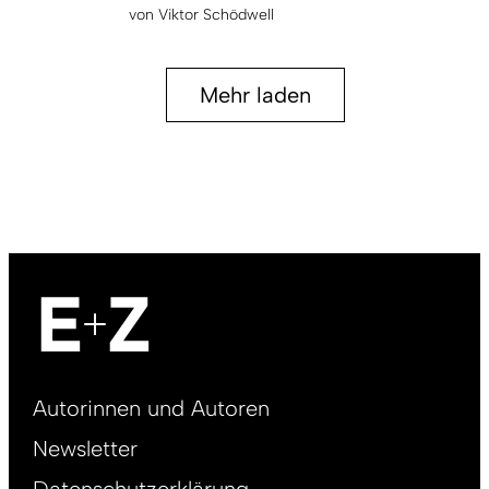
von
Viktor Schödwell
Mehr laden
Footer
Autorinnen und Autoren
right
Newsletter
DE