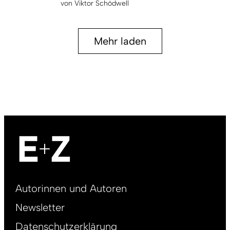
von
Viktor Schödwell
Mehr laden
Footer
Autorinnen und Autoren
right
Newsletter
DE
Datenschutzerklärung