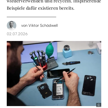
wiederverwenden und recyceln. Inspirierende
Beispiele dafür existieren bereits.
von
Viktor Schödwell
02.07.2026
pict