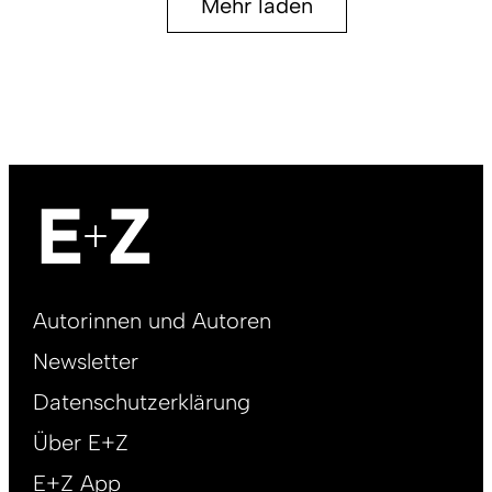
Mehr laden
Footer
Autorinnen und Autoren
right
Newsletter
DE
Datenschutzerklärung
Über E+Z
E+Z App