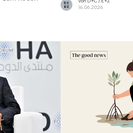
von
D+C / E+Z
16.06.2026