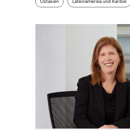
Ostasien
Lateinamerika und Karibik