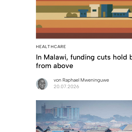
HEALTHCARE
In Malawi, funding cuts hold
from above
von
Raphael Mweninguwe
20.07.2026