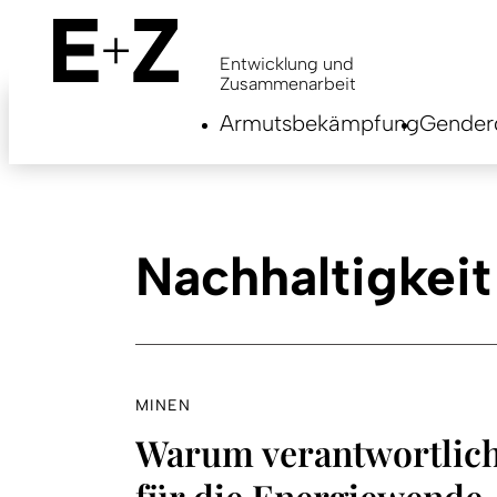
Skip
to
main
Entwicklung und
content
Zusammenarbeit
Armutsbekämpfung
Genderg
Nachhaltigkeit
MINEN
Warum verantwortlic
für die Energiewende