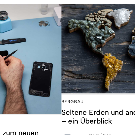
BERGBAU
Seltene Erden und and
– ein Überblick
s zum neuen