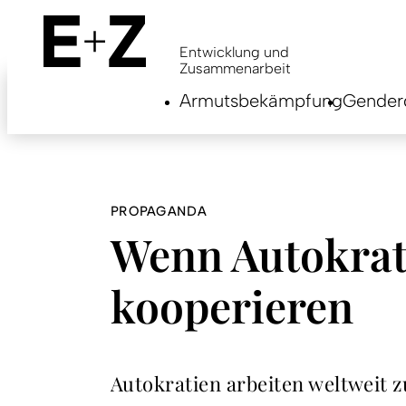
Skip
to
main
Entwicklung und
content
Zusammenarbeit
Armutsbekämpfung
Genderg
PROPAGANDA
Wenn Autokrat
kooperieren
Autokratien arbeiten weltweit z