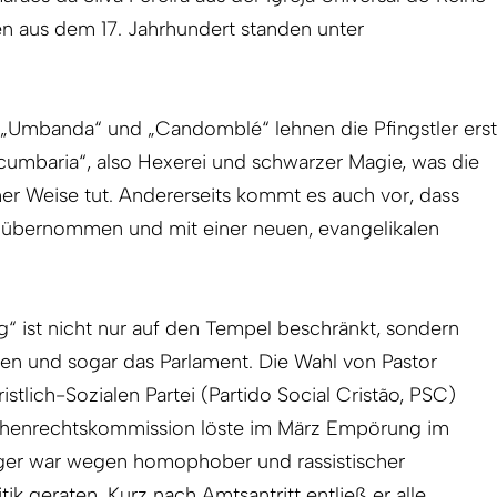
en aus dem 17. Jahrhundert standen unter
e „Umbanda“ und „Candomblé“ lehnen die Pfingstler erst
cumbaria“, also Hexerei und schwarzer Magie, was die
cher Weise tut. Andererseits kommt es auch vor, dass
en übernommen und mit einer neuen, evangelikalen
ng“ ist nicht nur auf den Tempel beschränkt, sondern
len und sogar das Parlament. Die Wahl von Pastor
stlich-Sozialen Partei (Partido Social Cristão, PSC)
henrechtskommission löste im März Empörung im
ger war wegen homophober und rassistischer
tik geraten. Kurz nach Amtsantritt entließ er alle