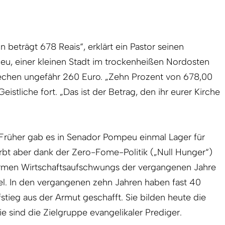
 beträgt 678 Reais“, erklärt ein Pastor seinen
u, einer kleinen Stadt im trockenheißen Nord­osten
prechen ungefähr 260 Euro. „Zehn Prozent von 678,00
Geistliche fort. „Das ist der Betrag, den ihr eurer Kirche
Früher gab es in Se­nador Pompeu einmal Lager für
irbt aber dank der Zero-Fome-Politik („Null Hunger“)
rmen Wirtschaftsaufschwungs der vergangenen Jahre
l. In den vergangenen zehn Jahren haben fast 40
fstieg aus der Armut geschafft. Sie bilden heute die
ie sind die Zielgruppe evangelikaler Prediger.