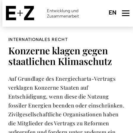
Skip
to
Entwicklung und
main
Zusammenarbeit
content
INTERNATIONALES RECHT
Konzerne klagen gegen
staatlichen Klimaschutz
Auf Grundlage des Energiecharta-Vertrags
verklagen Konzerne Staaten auf
Entschädigung, wenn diese die Nutzung
fossiler Energien beenden oder einschränken.
Zivilgesellschaftliche Organisationen haben
die Mitglieder des Vertrags zu Reformen
aufgerufen und fordern unter anderem ein