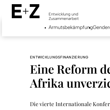
Skip
to
main
Entwicklung und
content
Zusammenarbeit
Armutsbekämpfung
Genderg
ENTWICKLUNGSFINANZIERUNG
Eine Reform de
Afrika unverzi
Die vierte Internationale Konfe