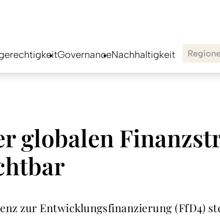
Region
erechtigkeit
Governance
Nachhaltigkeit
r globalen Finanzstr
chtbar
renz zur Entwicklungsfinanzierung (FfD4) s