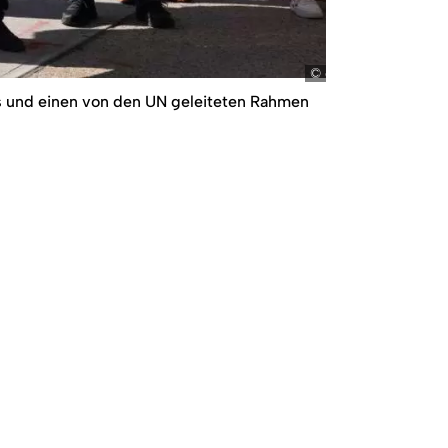
dpa / ASSOCIATED
ns und einen von den UN geleiteten Rahmen