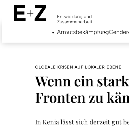
Skip
to
main
Entwicklung und
content
Zusammenarbeit
Armutsbekämpfung
Genderg
GLOBALE KRISEN AUF LOKALER EBENE
Wenn ein stark
Fronten zu kä
In Kenia lässt sich derzeit gut