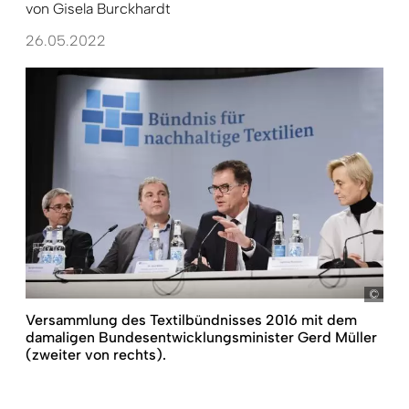
von
Gisela Burckhardt
26.05.2022
pict
Versammlung des Textilbündnisses 2016 mit dem
damaligen Bundesentwicklungsminister Gerd Müller
(zweiter von rechts).