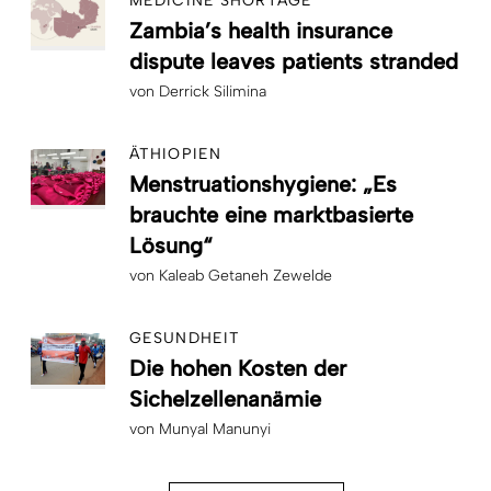
MEDICINE SHORTAGE
Zambia’s health insurance
dispute leaves patients stranded
von
Derrick Silimina
ÄTHIOPIEN
Menstruationshygiene: „Es
brauchte eine marktbasierte
Lösung“
von
Kaleab Getaneh Zewelde
GESUNDHEIT
Die hohen Kosten der
Sichelzellenanämie
von
Munyal Manunyi