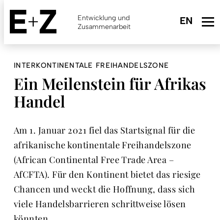
Skip
to
Entwicklung und
main
Zusammenarbeit
content
INTERKONTINENTALE FREIHANDELSZONE
Ein Meilenstein für Afrikas
Handel
Am 1. Januar 2021 fiel das Startsignal für die
afrikanische kontinentale Freihandelszone
(African Continental Free Trade Area –
AfCFTA). Für den Kontinent bietet das riesige
Chancen und weckt die Hoffnung, dass sich
viele Handelsbarrieren schrittweise lösen
könnten.