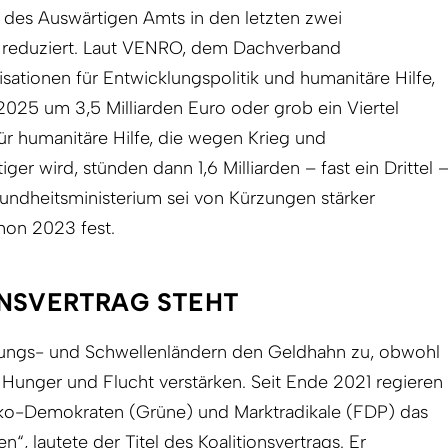
 des Auswärtigen Amts in den letzten zwei
k reduziert. Laut VENRO, dem Dachverband
nisationen für Entwicklungspolitik und humanitäre Hilfe,
2025 um 3,5 Milliarden Euro oder grob ein Viertel
Für humanitäre Hilfe, die wegen Krieg und
r wird, stünden dann 1,6 Milliarden – fast ein Drittel 
undheitsministerium sei von Kürzungen stärker
hon 2023 fest.
ONSVERTRAG STEHT
lungs- und Schwellenländern den Geldhahn zu, obwohl
 Hunger und Flucht verstärken. Seit Ende 2021 regieren
ko-Demokraten (Grüne) und Marktradikale (FDP) das
“, lautete der Titel des Koalitionsvertrags. Er