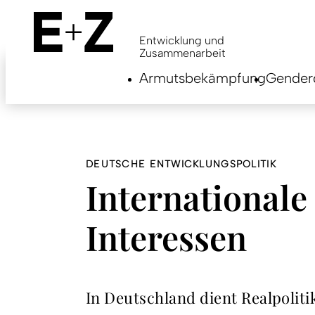
Skip
to
main
Entwicklung und
content
Zusammenarbeit
Armutsbekämpfung
Genderg
DEUTSCHE ENTWICKLUNGSPOLITIK
Internationale 
Interessen
In Deutschland dient Realpoliti