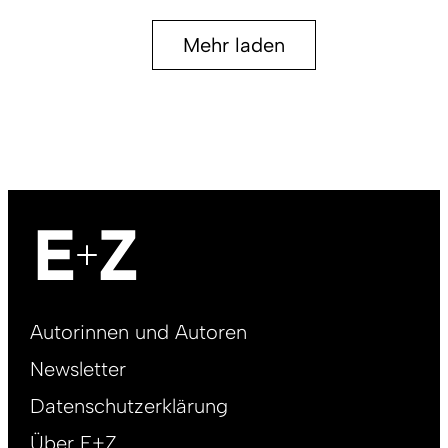
Mehr laden
Footer
Autorinnen und Autoren
right
Newsletter
DE
Datenschutzerklärung
Über E+Z