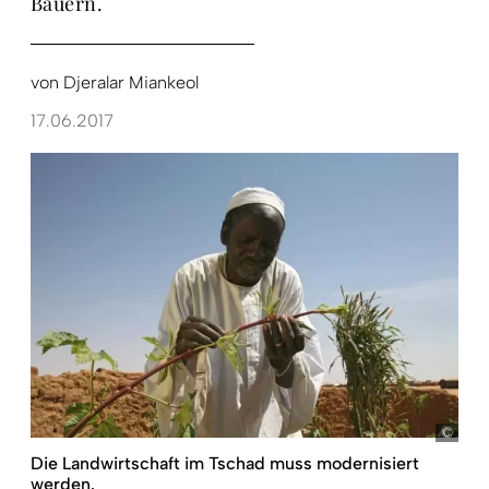
Bauern.
von
Djeralar Miankeol
17.06.2017
Ton 
Die Landwirtschaft im Tschad muss modernisiert
werden.