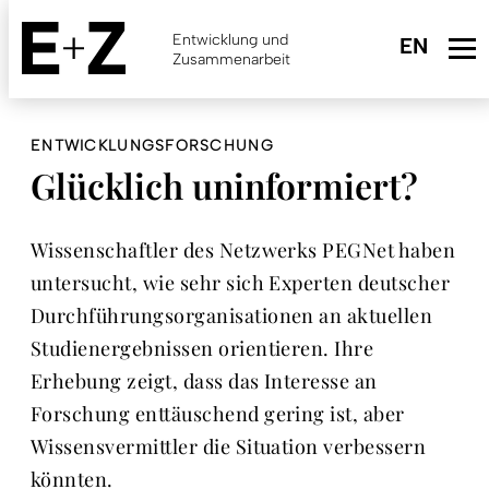
Skip
to
Entwicklung und
main
Zusammenarbeit
content
ENTWICKLUNGSFORSCHUNG
Glücklich uninformiert?
Wissenschaftler des Netzwerks PEGNet haben
untersucht, wie sehr sich Experten deutscher
Durchführungsorganisationen an aktuellen
Studienergebnissen orientieren. Ihre
Erhebung zeigt, dass das Interesse an
Forschung enttäuschend gering ist, aber
Wissensvermittler die Situation verbessern
könnten.