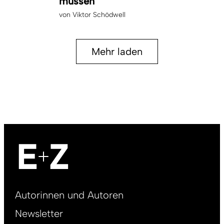
müssen
von
Viktor Schödwell
Mehr laden
Footer
Autorinnen und Autoren
right
Newsletter
DE