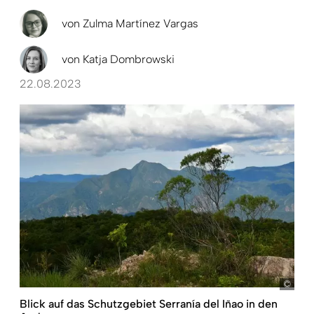
von
Zulma Martínez Vargas
von
Katja Dombrowski
22.08.2023
Ivan
Blick auf das Schutzgebiet Serranía del Iñao in den