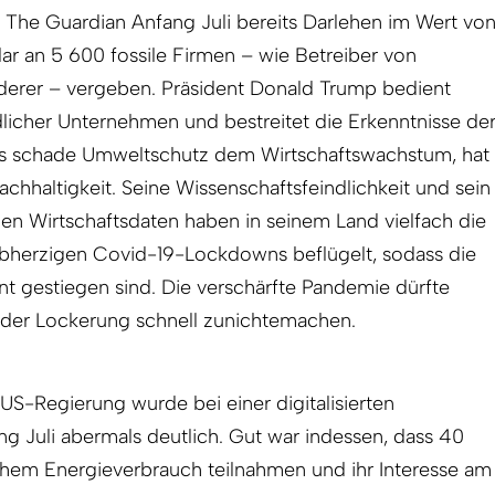
 The Guardian Anfang Juli bereits Darlehen im Wert vo
lar an 5 600 fossile Firmen – wie Betreiber von
derer – vergeben. Präsident Donald Trump bedient
licher Unternehmen und bestreitet die Erkenntnisse de
 als schade Umweltschutz dem Wirtschaftswachstum, hat
achhaltigkeit. Seine Wissenschaftsfeindlichkeit und sein
gen Wirtschaftsdaten haben in seinem Land vielfach die
lbherzigen Covid-19-Lockdowns beflügelt, sodass die
ant gestiegen sind. Die verschärfte Pandemie dürfte
 der Lockerung schnell zunichtemachen.
 US-Regierung wurde bei einer digitalisierten
g Juli abermals deutlich. Gut war indessen, dass 40
ohem Energieverbrauch teilnahmen und ihr Interesse am