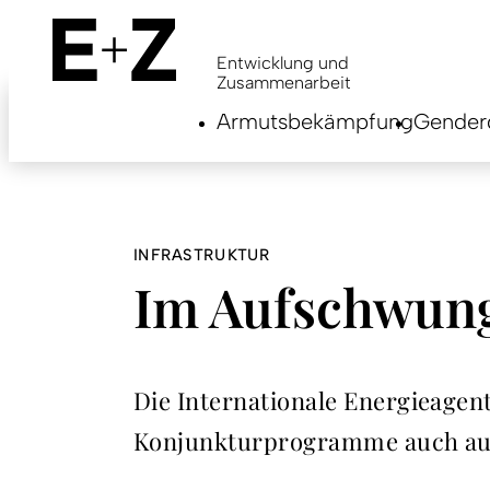
Skip
to
main
Entwicklung und
content
Zusammenarbeit
Armutsbekämpfung
Genderg
INFRASTRUKTUR
Im Aufschwung
Die Internationale Energieagen
Konjunkturprogramme auch auf 