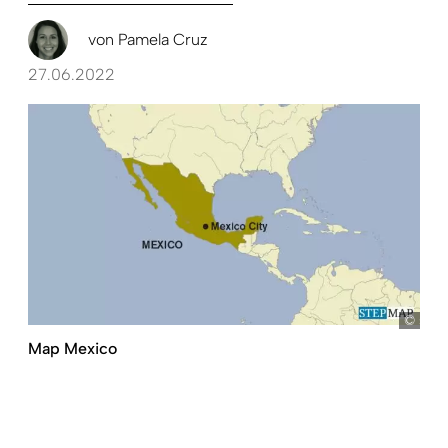
von
Pamela Cruz
27.06.2022
ste
Map Mexico