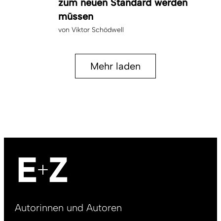
zum neuen Standard werden
müssen
von
Viktor Schödwell
Mehr laden
Footer
Autorinnen und Autoren
right