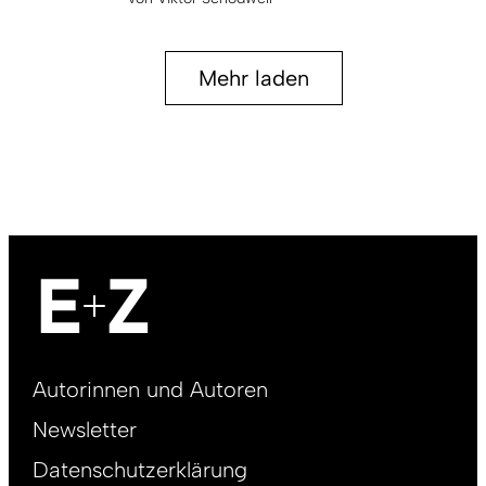
Mehr laden
Footer
Autorinnen und Autoren
right
Newsletter
DE
Datenschutzerklärung