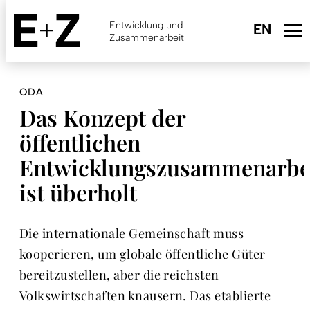
Skip
to
Entwicklung und
main
Zusammenarbeit
content
ODA
Das Konzept der
öffentlichen
Entwicklungszusammenarbe
ist überholt
Die internationale Gemeinschaft muss
kooperieren, um globale öffentliche Güter
bereitzustellen, aber die reichsten
Volkswirtschaften knausern. Das etablierte