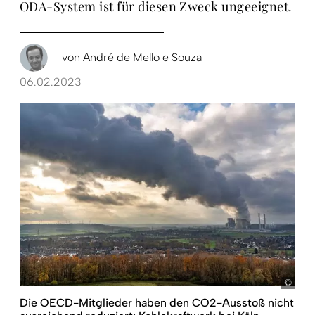
ODA-System ist für diesen Zweck ungeeignet.
von
André de Mello e Souza
06.02.2023
pict
Die OECD-Mitglieder haben den CO2-Ausstoß nicht