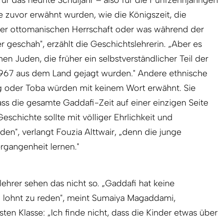
r das neunte Schuljahr – also für die Fünfzehnjährigen
 zuvor erwähnt wurden, wie die Königszeit, die
der ottomanischen Herrschaft oder was während der
r geschah", erzählt die Geschichtslehrerin. „Aber es
hen Juden, die früher ein selbstverständlicher Teil der
 1967 aus dem Land gejagt wurden." Andere ethnische
g oder Toba würden mit keinem Wort erwähnt. Sie
ass die gesamte Gaddafi-Zeit auf einer einzigen Seite
schichte sollte mit völliger Ehrlichkeit und
rden", verlangt Fouzia Alttwair, „denn die junge
rgangenheit lernen."
ehrer sehen das nicht so. „Gaddafi hat keine
h lohnt zu reden", meint Sumaiya Magaddami,
ten Klasse: „Ich finde nicht, dass die Kinder etwas über