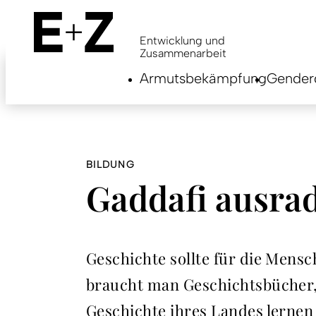
Skip
to
main
Entwicklung und
content
Zusammenarbeit
Armutsbekämpfung
Genderg
BILDUNG
Gaddafi ausra
Geschichte sollte für die Mensc
braucht man Geschichtsbücher, 
Geschichte ihres Landes lernen 