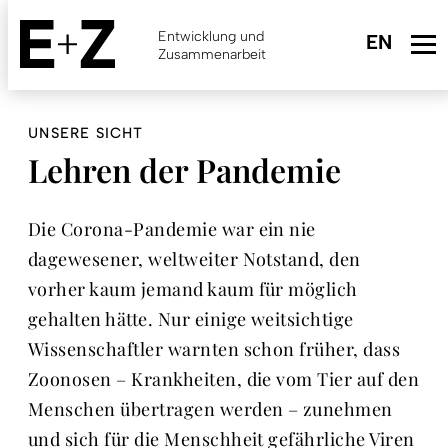
Skip
to
Entwicklung und
main
Zusammenarbeit
content
UNSERE SICHT
Lehren der Pandemie
Die Corona-Pandemie war ein nie
dagewesener, weltweiter Notstand, den
vorher kaum jemand kaum für möglich
gehalten hätte. Nur einige weitsichtige
Wissenschaftler warnten schon früher, dass
Zoonosen – Krankheiten, die vom Tier auf den
Menschen übertragen werden – zunehmen
und sich für die Menschheit gefährliche Viren