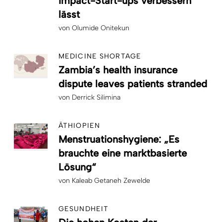
Impact-Start-ups verbessern
lässt
von
Olumide Onitekun
MEDICINE SHORTAGE
Zambia’s health insurance
dispute leaves patients stranded
von
Derrick Silimina
ÄTHIOPIEN
Menstruationshygiene: „Es
brauchte eine marktbasierte
Lösung“
von
Kaleab Getaneh Zewelde
GESUNDHEIT