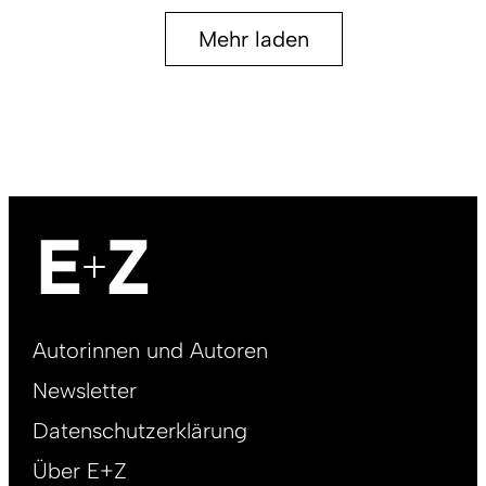
Mehr laden
Footer
Autorinnen und Autoren
right
Newsletter
DE
Datenschutzerklärung
Über E+Z