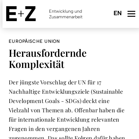
Skip
to
Entwicklung und
main
Zusammenarbeit
content
EUROPÄISCHE UNION
Herausfordernde
Komplexität
Der jüngste Vorschlag der UN für 17
Nachhaltige Entwicklungsziele (Sustainable
Development Goals - SDGs) deckt eine
Vielzahl von Themen ab. Offenbar haben die
für internationale Entwicklung relevanten
Fragen in den vergangenen Jahren
zugenommen. Das sollte Folgen dafür haben,