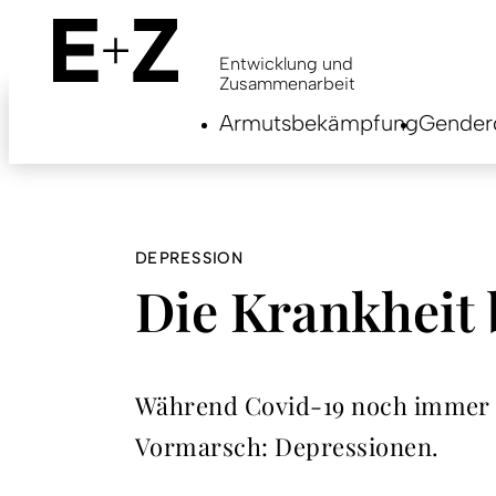
Skip
to
main
Entwicklung und
content
Zusammenarbeit
Armutsbekämpfung
Genderg
DEPRESSION
Die Krankheit 
Während Covid-19 noch immer in
Vormarsch: Depressionen.