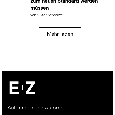
zum neuen Standard werden
müssen
von
Viktor Schödwell
Mehr laden
Footer
Autorinnen und Autoren
right