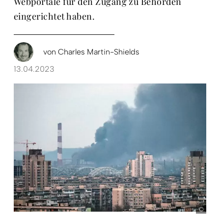
Webportale für den Zugang zu Behörden
eingerichtet haben.
von
Charles Martin-Shields
13.04.2023
pict