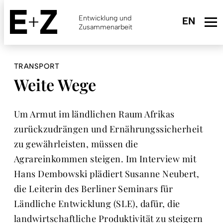
Skip
to
Entwicklung und
main
Zusammenarbeit
content
TRANSPORT
Weite Wege
Um Armut im ländlichen Raum Afrikas
zurückzudrängen und Ernährungssicherheit
zu gewährleisten, müssen die
Agrareinkommen steigen. Im Interview mit
Hans Dembowski plädiert Susanne Neubert,
die Leiterin des Berliner Seminars für
Ländliche Entwicklung (SLE), dafür, die
landwirtschaftliche Produktivität zu steigern