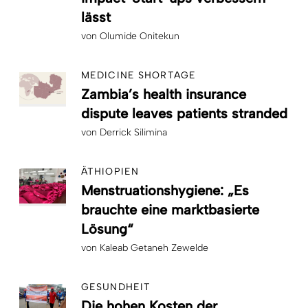
lässt
von
Olumide Onitekun
MEDICINE SHORTAGE
Zambia’s health insurance
dispute leaves patients stranded
von
Derrick Silimina
ÄTHIOPIEN
Menstruationshygiene: „Es
brauchte eine marktbasierte
Lösung“
von
Kaleab Getaneh Zewelde
GESUNDHEIT
Die hohen Kosten der