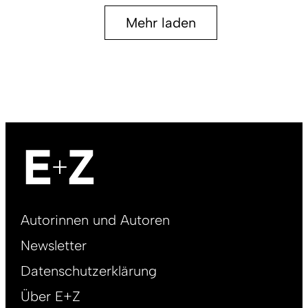
Mehr laden
Footer
Autorinnen und Autoren
right
Newsletter
DE
Datenschutzerklärung
Über E+Z