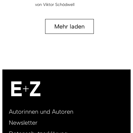
von
Viktor Schödwell
Mehr laden
Footer
Autorinnen und Autoren
right
Newsletter
DE