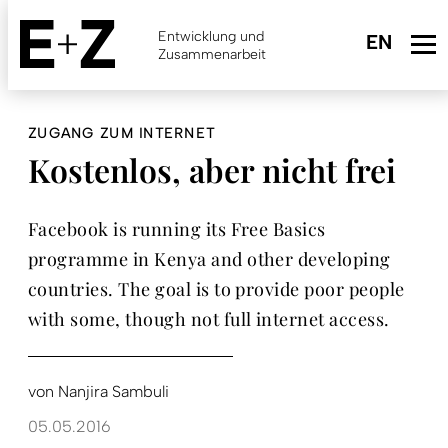
Skip
to
Entwicklung und
main
Zusammenarbeit
content
ZUGANG ZUM INTERNET
Kostenlos, aber nicht frei
Facebook is running its Free Basics
programme in Kenya and other developing
countries. The goal is to provide poor people
with some, though not full internet access.
von
Nanjira Sambuli
05.05.2016