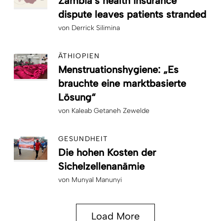
Zambia’s health insurance
dispute leaves patients stranded
von
Derrick Silimina
ÄTHIOPIEN
Menstruationshygiene: „Es
brauchte eine marktbasierte
Lösung“
von
Kaleab Getaneh Zewelde
GESUNDHEIT
Die hohen Kosten der
Sichelzellenanämie
von
Munyal Manunyi
Load More