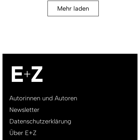
Mehr laden
Footer
Autorinnen und Autoren
right
Newsletter
DE
Datenschutzerklärung
Über E+Z